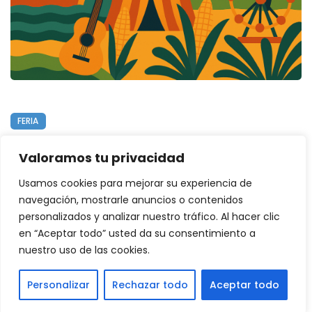
FERIA
FERIA NACIONAL DE COLÓN 2025
Valoramos tu privacidad
EN BUENA VISTA, COLÓN
Usamos cookies para mejorar su experiencia de
Leer Más
navegación, mostrarle anuncios o contenidos
personalizados y analizar nuestro tráfico. Al hacer clic
en “Aceptar todo” usted da su consentimiento a
nuestro uso de las cookies.
© 2025 Panamá Eventos
Personalizar
Rechazar todo
Aceptar todo
Política de Privacidad
|
Política de Cookies
|
Aviso Legal