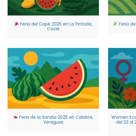
Feria del Copé 2025 en La Pintada,
Feria de
Coclé
Feria de la Sandía 2025 en Calobre,
Women Eco
Veraguas
del 22 al