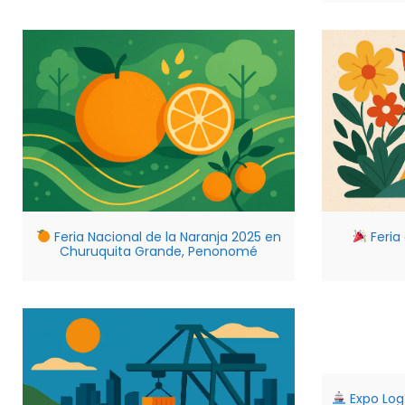
Feria Nacional de la Naranja 2025 en
Feria
Churuquita Grande, Penonomé
Expo Log