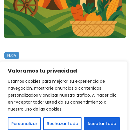
FERIA
FERIA DEL VALLE DE TONOSÍ 2025
Valoramos tu privacidad
EN TONOSÍ DE LOS SANTOS
Usamos cookies para mejorar su experiencia de
Leer Más
navegación, mostrarle anuncios o contenidos
personalizados y analizar nuestro tráfico. Al hacer clic
en “Aceptar todo” usted da su consentimiento a
nuestro uso de las cookies.
© 2025 Panamá Eventos
Personalizar
Rechazar todo
Aceptar todo
Política de Privacidad
|
Política de Cookies
|
Aviso Legal